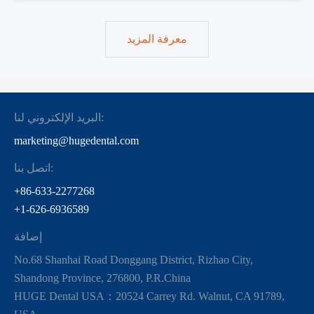
معرفة المزيد
البريد الإلكتروني لنا:
marketing@hugedental.com
اتصل بنا:
+86-633-2277268
+1-626-6936589
إضافة
No.68 Shanhai Road Donggang District, Rizhao City,
Shandong Province, 276800, P.R.China
HUGE Dental USA：20524 Carrey Rd. Walnut, CA 91789,