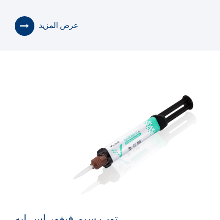
عرض المزيد
توب سيم فيغور إس إيه