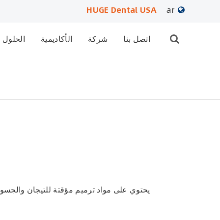
HUGE Dental USA
ar
English
اتصل بنا
شركة
الأكاديمية
الحلول
日本語
français
Deutsch
Español
русский
português
يحتوي على مواد ترميم مؤقتة للتيجان والجسور 
العربية