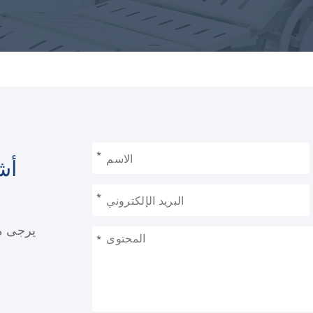
*
أش
*
يرجى مل
*