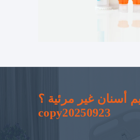
 أسنان غير مرئية ؟ _
copy20250923