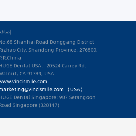
إضافة
No.68 Shanhai Road Donggang District,
Rizhao City, Shandong Province, 276800,
P.R.China
HUGE Dental USA：20524 Carrey Rd.
Walnut, CA 91789, USA
www.vincismile.com
marketing@vincismile.com （USA）
HUGE Dental Singapore: 987 Serangoon
Road Singapore (328147)