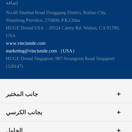
إضافة
No.68 Shanhai Road Donggang District, Rizhao City,
Shandong Province, 276800, P.R.China
HUGE Dental USA：20524 Carrey Rd. Walnut, CA 91789,
USA
www.vincismile.com
marketing@vincismile.com （USA）
HUGE Dental Singapore: 987 Serangoon Road Singapore
(328147)
جانب المختبر
بجانب الكرسي
الحلول