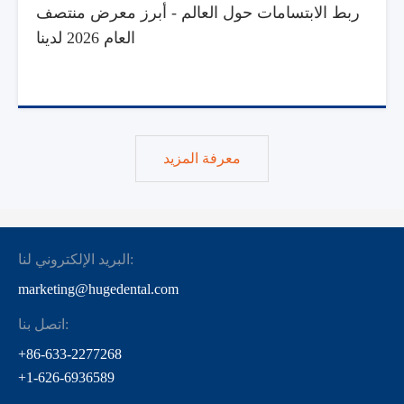
ربط الابتسامات حول العالم - أبرز معرض منتصف
العام 2026 لدينا
معرفة المزيد
البريد الإلكتروني لنا:
marketing@hugedental.com
اتصل بنا:
+86-633-2277268
+1-626-6936589