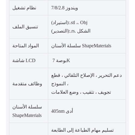
ويندوز 7/8/2.8
نظام تشغيل
(استيراد):.stl ،. Obj
تنسيق الملف
(التصدير):.rs. الشكل
سلسلة الأسنان ShapeMaterials
المواد المتاحة
‬ بوصة 7K
شاشة LCD
دعم التحرير ، الإصلاح التلقائي ، قطع
النموذج ،
وظائف متقدمة
تجويف ، تثقيب ، وضع العلامات
سلسلة الأسنان
405nm أدى
ShapeMaterials
تسليم مهام الطباعة إلى الطابعة