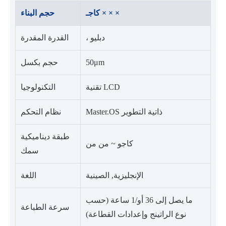
كاجـ × × ×
حجم البناء
، دبليو
القدرة المقدرة
50μm
حجم بكسل
تقنية LCD
التكنولوجيا
Master.OS ذاتية التطوير
نظام التحكم
طبقة ديناميكية
كاجو ~ من من
سمك
الإنجليزية, الصينية
اللغة
ما يصل إلى 36 أو/1 ساعة (حسب
سرعة الطباعة
نوع الراتينج وإعدادات القطاعة)