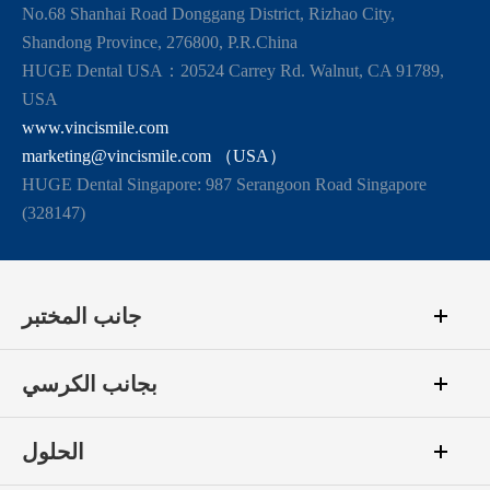
No.68 Shanhai Road Donggang District, Rizhao City,
Shandong Province, 276800, P.R.China
HUGE Dental USA：20524 Carrey Rd. Walnut, CA 91789,
USA
www.vincismile.com
marketing@vincismile.com （USA）
HUGE Dental Singapore: 987 Serangoon Road Singapore
(328147)
جانب المختبر
بجانب الكرسي
الحلول