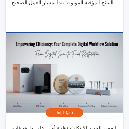
النتائج المؤقتة الموثوقة تبدأ بمسار العمل الصحيح
Jul,13,26
العصر الجديد للابتكار - نظرة أولى على ما هو قادم