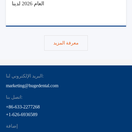
العام 2026 لدينا
معرفة المزيد
البريد الإلكتروني لنا:
marketing@hugedental.com
اتصل بنا:
+86-633-2277268
+1-626-6936589
إضافة