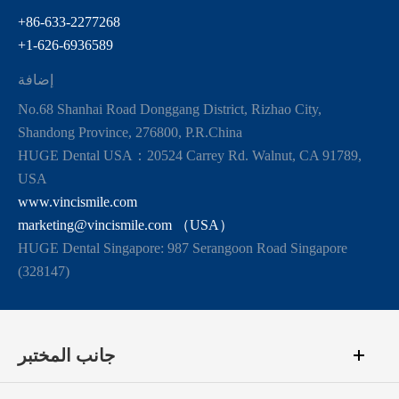
+86-633-2277268
+1-626-6936589
إضافة
No.68 Shanhai Road Donggang District, Rizhao City,
Shandong Province, 276800, P.R.China
HUGE Dental USA：20524 Carrey Rd. Walnut, CA 91789,
USA
www.vincismile.com
marketing@vincismile.com （USA）
HUGE Dental Singapore: 987 Serangoon Road Singapore
(328147)
جانب المختبر