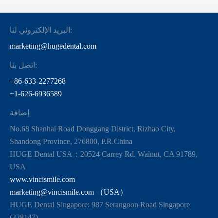
البريد الإلكتروني لنا:
marketing@hugedental.com
اتصل بنا:
+86-633-2277268
+1-626-6936589
إضافة
No.68 Shanhai Road Donggang District, Rizhao City,
Shandong Province, 276800, P.R.China
HUGE Dental USA：20524 Carrey Rd. Walnut, CA 91789,
USA
www.vincismile.com
marketing@vincismile.com （USA）
HUGE Dental Singapore: 987 Serangoon Road Singapore
(328147)