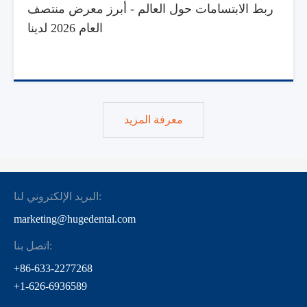
ربط الابتسامات حول العالم - أبرز معرض منتصف
العام 2026 لدينا
معرفة المزيد
البريد الإلكتروني لنا:
marketing@hugedental.com
اتصل بنا:
+86-633-2277268
+1-626-6936589