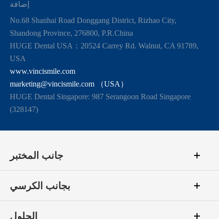
إضافة
No.68 Shanhai Road Donggang District, Rizhao City,
Shandong Province, 276800, P.R.China
HUGE Dental USA：20524 Carrey Rd. Walnut, CA 91789,
USA
www.vincismile.com
marketing@vincismile.com （USA）
HUGE Dental Singapore: 987 Serangoon Road Singapore
(328147)
جانب المختبر
بجانب الكرسي
الحلول