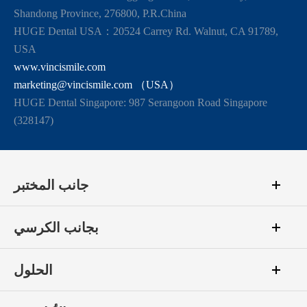
Shandong Province, 276800, P.R.China
HUGE Dental USA：20524 Carrey Rd. Walnut, CA 91789,
USA
www.vincismile.com
marketing@vincismile.com （USA）
HUGE Dental Singapore: 987 Serangoon Road Singapore
(328147)
جانب المختبر
بجانب الكرسي
الحلول