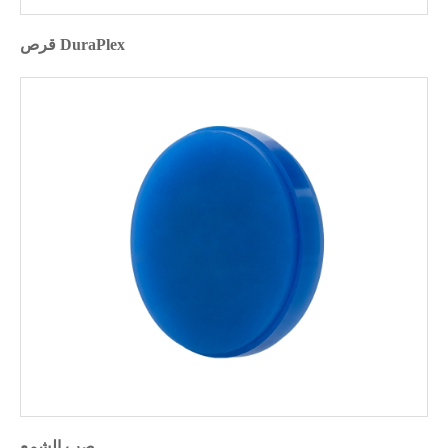
قرص DuraPlex
صب الشمع