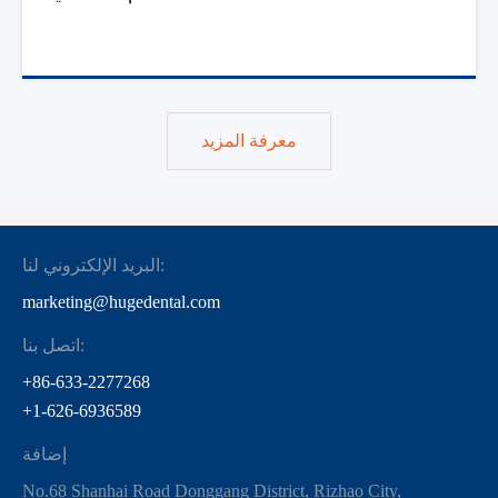
معرفة المزيد
البريد الإلكتروني لنا:
marketing@hugedental.com
اتصل بنا:
+86-633-2277268
+1-626-6936589
إضافة
No.68 Shanhai Road Donggang District, Rizhao City,