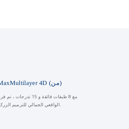
كتلة الزركونيا الرئيسية MaxMultilayer 4D (من)
مع 8 طبقات فائقة و 15 
الواقعي الجمالي للترميم الزركوني مع الحفاظ على قوة عالية.