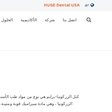
HUGE Dental USA
ar
English
اتصل بنا
شركة
الأكاديمية
الحلول
日本語
français
Deutsch
Español
русский
português
كتل الزركونيا-برايم هي نوع من مواد طب الأسنا
الزركونيا ، وهي مادة سيراميك قوية ومتينة. 
العربية