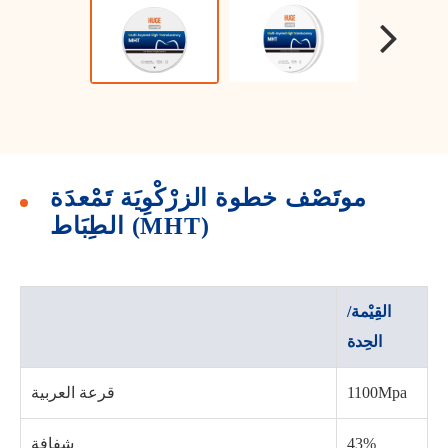
موتَصْف خطوة الزرْكْوِيَة تَمْعدَة
الطِبَاط (MHT)
القِيْمة/
الحِدة
1100Mpa
قرعة العربية
43%
شفافة