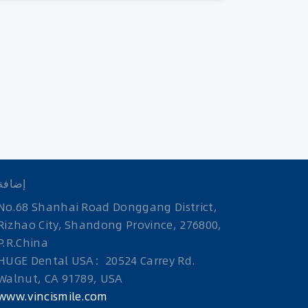
إضافة
No.68 Shanhai Road Donggang District,
Rizhao City, Shandong Province, 276800,
P.R.China
HUGE Dental USA：20524 Carrey Rd.
Walnut, CA 91789, USA
www.vincismile.com