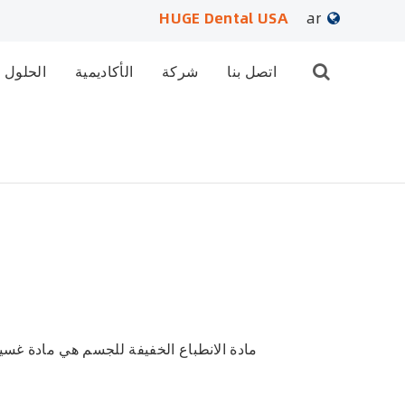
HUGE Dental USA
ar
English
اتصل بنا
شركة
الأكاديمية
الحلول
日本語
français
Deutsch
Español
русский
português
مادة الانطباع الخفيفة للجسم هي مادة غسيل
العربية