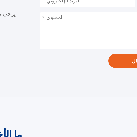
يرجى مل
*
ل
ما الأ