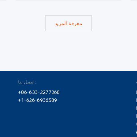
معرفة المزيد
اتصل بنا:
+86-633-2277268
+1-626-6936589