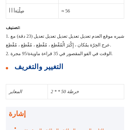
≈ 56
صِلْبَةأ أ أ
تصنيف:
1. شيره موقع العدم تعديل تعديل تعديل تعديل تعديل (23 دقة) مع
عرج الحِرّة يمُكان ، إِكْبَرَ الْمُقْطِع ، مُقْطِع ، مُقْطِع ، مُقْطِع.
2. الوقت في الفو المقصور في 35 قراءة ماويةة/95 مجرة.
التغيير والتغريف
خرطة 50 * * 2
المعاير
إشارة