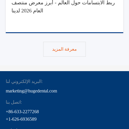
ربط الابتسامات حول العالم - أبرز معرض منتصف
العام 2026 لدينا
معرفة المزيد
البريد الإلكتروني لنا:
marketing@hugedental.com
اتصل بنا:
+86-633-2277268
+1-626-6936589