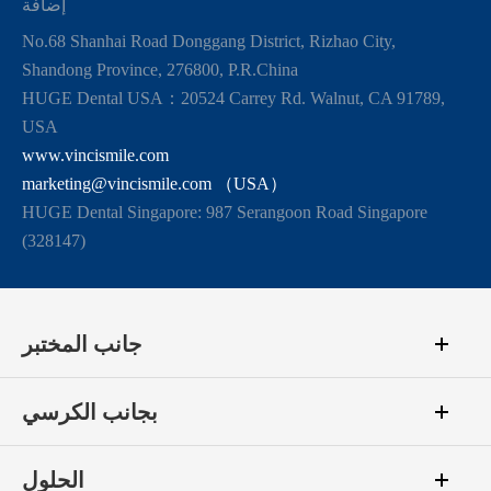
إضافة
No.68 Shanhai Road Donggang District, Rizhao City,
Shandong Province, 276800, P.R.China
HUGE Dental USA：20524 Carrey Rd. Walnut, CA 91789,
USA
www.vincismile.com
marketing@vincismile.com （USA）
HUGE Dental Singapore: 987 Serangoon Road Singapore
(328147)
جانب المختبر
بجانب الكرسي
الحلول