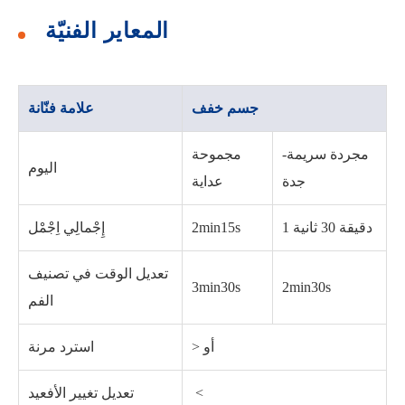
المعاير الفنيّة
جسم خفف
علامة فنّانة
مجردة سريمة-
مجموحة
اليوم
جدة
عداية
1 دقيقة 30 ثانية
2min15s
إِجْمالِي اِجْمْل
تعديل الوقت في تصنيف
3min30s
2min30s
الفم
> أو
استرد مرنة
‏> ‏
تعديل تغيير الأفعيد