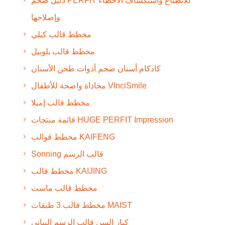
دليل ضخم PERFIT للانطباع واستكشاف الأخطاء
وإصلاحها
مخطط قالب كيلي
مخطط قالب بلوبيل
كادكام أسنان ضخم أدوات طحن الأسنان
محاذاة واضحة للأطفال VInciSmile
مخطط قالب إمبلا
قائمة منتجات HUGE PERFIT Impression
مخطط قوالب KAIFENG
Sonning قالب الرسم
مخطط قالب KAIJING
مخطط قالب ماست
مخطط قالب 3 طبقات MAIST
كبار السن قالب الرسم البياني