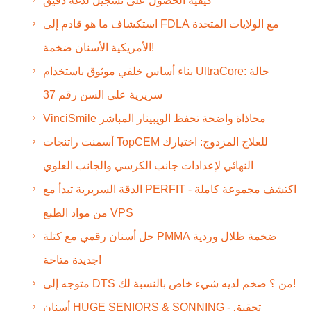
كيفية الحصول على تسجيل لدغة دقيق
استكشاف ما هو قادم إلى FDLA مع الولايات المتحدة
الأمريكية الأسنان ضخمة!
بناء أساس خلفي موثوق باستخدام UltraCore: حالة
سريرية على السن رقم 37
VinciSmile محاذاة واضحة تحفظ الويبينار المباشر
أسمنت راتنجات TopCEM للعلاج المزدوج: اختيارك
النهائي لإعدادات جانب الكرسي والجانب العلوي
الدقة السريرية تبدأ مع PERFIT - اكتشف مجموعة كاملة
من مواد الطبع VPS
حل أسنان رقمي مع كتلة PMMA ضخمة ظلال وردية
جديدة متاحة!
متوجه إلى DTS من ؟ ضخم لديه شيء خاص بالنسبة لك!
أسنان HUGE SENIORS & SONNING - تحقيق