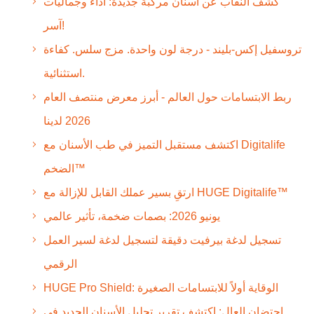
كشف النقاب عن أسنان مركبة جديدة: أداء وجماليات
آسر!
تروسفيل إكس-بليند - درجة لون واحدة. مزج سلس. كفاءة
استثنائية.
ربط الابتسامات حول العالم - أبرز معرض منتصف العام
2026 لدينا
اكتشف مستقبل التميز في طب الأسنان مع Digitalife
الضخم™
ارتقِ بسير عملك القابل للإزالة مع HUGE Digitalife™
يونيو 2026: بصمات ضخمة، تأثير عالمي
تسجيل لدغة بيرفيت دقيقة لتسجيل لدغة لسير العمل
الرقمي
HUGE Pro Shield: الوقاية أولاً للابتسامات الصغيرة
احتضان العال: اكتشف تقرير تحليل الأسنان الجديد في