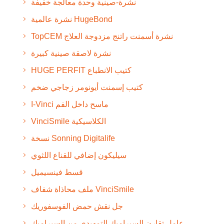
نشرة-صينية وحدة معالجة خفيفة
نشرة عالمية HugeBond
TopCEM نشرة أسمنت راتنج مزدوجة العلاج
نشرة لاصقة صينية كبيرة
HUGE PERFIT كتيب الانطباع
كتيب إسمنت أيونومر زجاجي ضخم
I-Vinci ماسح داخل الفم
VinciSmile الكلاسيكية
نسخة Sonning Digitalife
سيليكون إضافي للقناع اللثوي
قسط فينسيميل
ملف محاذاة شفاف VinciSmile
جل نقش حمض الفوسفوريك
عامل تقارن السيراميك التمهيدي من السيراميك