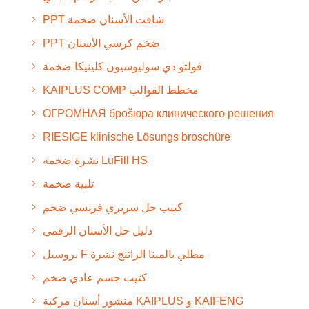
PPT شافت الأسنان ضخمة
PPT ضخم كرسي الأسنان
فولتو دي سوليوسيون كلينيكا ضخمة
KAIPLUS COMP مخطط القوالب
ОГРОМНАЯ броšюра клинического решения
RIESIGE klinische Lösungs broschüre
نشرة ضخمة LuFill HS
تلبية ضخمة
كتيب حل سريري فرنسي ضخم
دليل حل الأسنان الرقمي
بروسيل F مطلي بالمينا الراتنج نشرة
كتيب جسم عادي ضخم
منشور أسنان مركبة KAIPLUS و KAIFENG