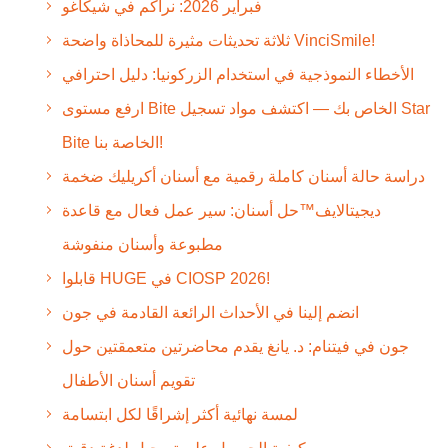
فبراير 2026: نراكم في شيكاغو
ثلاثة تحديثات مثيرة للمحاذاة واضحة VinciSmile!
الأخطاء النموذجية في استخدام الزركونيا: دليل احترافي
ارفع مستوى Bite الخاص بك — اكتشف مواد تسجيل Star
Bite الخاصة بنا!
دراسة حالة أسنان كاملة رقمية مع أسنان أكريليك ضخمة
ديجيتالايف™حل أسنان: سير عمل فعال مع قاعدة
مطبوعة وأسنان منفوشة
قابلوا HUGE في CIOSP 2026!
انضم إلينا في الأحداث الرائعة القادمة في جون
جون في فيتنام: د. يانغ يقدم محاضرتين متعمقتين حول
تقويم أسنان الأطفال
لمسة نهائية أكثر إشراقًا لكل ابتسامة