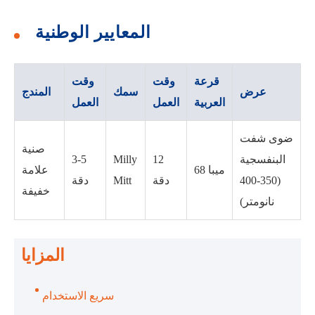
المعايير الوطنية
قرعة
وقت
وقت
عرض
سمك
المندج
العربية
العمل
العمل
ضوى شفت
صنية
البنفسجية
12
Milly
3-5
68 ميبا
علامة
(350-400
دقة
Mitt
دقة
خفيفة
نانومتر)
المزايا
سريع الاستخدام