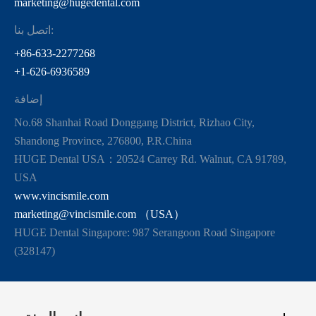
marketing@hugedental.com
اتصل بنا:
+86-633-2277268
+1-626-6936589
إضافة
No.68 Shanhai Road Donggang District, Rizhao City,
Shandong Province, 276800, P.R.China
HUGE Dental USA：20524 Carrey Rd. Walnut, CA 91789,
USA
www.vincismile.com
marketing@vincismile.com （USA）
HUGE Dental Singapore: 987 Serangoon Road Singapore
(328147)