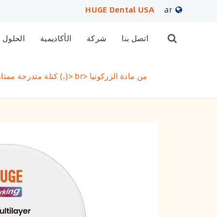
HUGE Dental USA
ar
English
اتصل بنا
شركة
الأكاديمية
الحلول
日本語
كتلة متدرجة ممتازة متعددة الطبقات (،)> br> من مادة الزركونيا
français
Deutsch
Español
русский
português
العربية