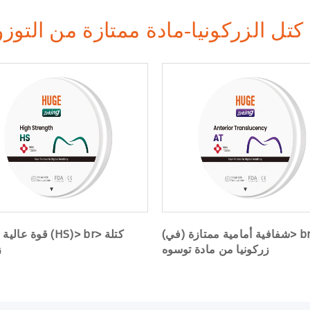
كتل الزركونيا-مادة ممتازة من التوزو
شفافية أمامية ممتازة (في)> br> كتلة
قوة عالية ممتازة (r
زركونيا من مادة توسوه
ز