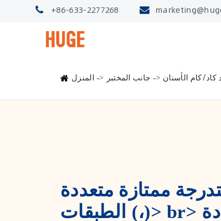
+86-633-2277268
marketing@hug
 كاد/كام الأسنان
جانب المختبر
المنزل
تدرجة ممتازة متعددة
الطبقات (،)> br> من مادة