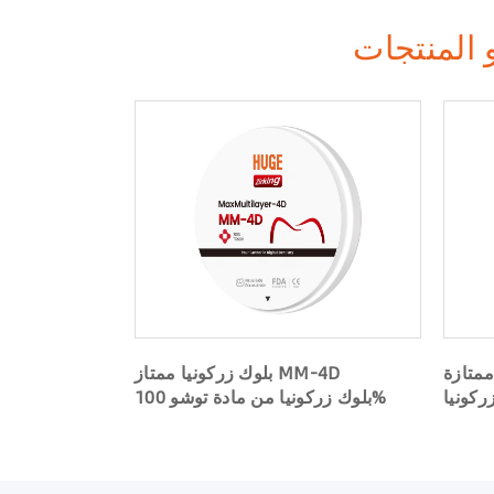
 المنتجات
HS)> b> كتلة
بلوك زركونيا ممتاز MM-4D
ركونيا
بلوك زركونيا من مادة توشو 100%