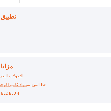
تطبيق ك
مزايا
التحولات الطبيعية في 3 أبعاد: الظ
هذا النوع من
مواد كاميرا لوحة 
ظلال متوافرة: VITA 16 ظلا