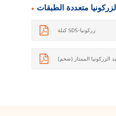
زركونيا متعددة الطبقات
كتلة SDS-زركونيا
يد الزركونيا الممتاز (ضخم)