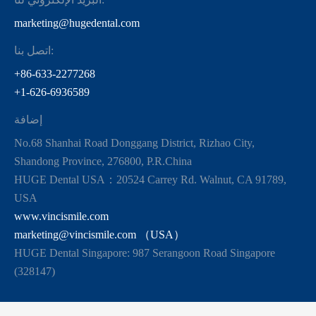
marketing@hugedental.com
اتصل بنا:
+86-633-2277268
+1-626-6936589
إضافة
No.68 Shanhai Road Donggang District, Rizhao City,
Shandong Province, 276800, P.R.China
HUGE Dental USA：20524 Carrey Rd. Walnut, CA 91789,
USA
www.vincismile.com
marketing@vincismile.com （USA）
HUGE Dental Singapore: 987 Serangoon Road Singapore
(328147)