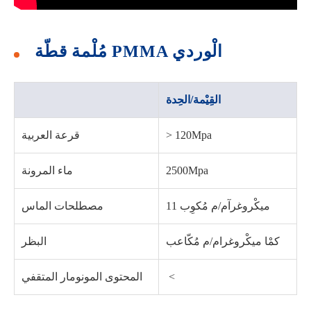
مُلْمة قطّة PMMA الْوردي
القِيْمة/الحِدة
> 120Mpa
قرعة العربية
2500Mpa
ماء المرونة
11 ميكْروغرآم/م مُكوِب
مصطلحات الماس
كمْا ميكْروغرام/م مُكّاعب
البظر
‏> ‏
المحتوى المونومار المتقفي