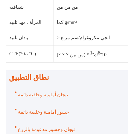
من من من
شفافيه
كما g/mm³
المرأة ، مهد تلبيد
> انجي مكروغرام/سم مربع
بادان تلبيد
-1
-6
CTE(20-، ℃)
(من بين ؟ ؟ ؟) * 10
ك
نطاق التطبيق
تيجان أمامية وخلفية دائمة
جسور أمامية وخلفية دائمة
تيجان وجسور مدعومة بالزرع