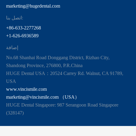
marketing@hugedental.com
اتصل بنا:
+86-633-2277268
+1-626-6936589
إضافة
No.68 Shanhai Road Donggang District, Rizhao City,
Shandong Province, 276800, P.R.China
HUGE Dental USA：20524 Carrey Rd. Walnut, CA 91789,
USA
www.vincismile.com
marketing@vincismile.com （USA）
HUGE Dental Singapore: 987 Serangoon Road Singapore
(328147)