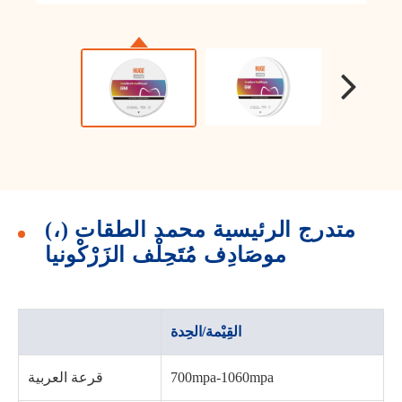
متدرج الرئيسية محمد الطقات (،)
موصَادِف مُتَحِلْف الزَرْكْونيا
القِيْمة/الحِدة
700mpa-1060mpa
قرعة العربية