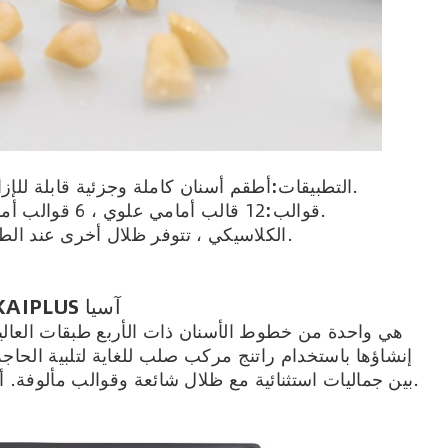
أطقم أسنان كاملة وجزئية قابلة للإزالة ؛ أطقم أسنان مدعومة بالزرع.
التطبيقات:
12 قالب أمامي علوي ، 6 قوالب أمامية سفلية و 20 قالب خلفي.
قوالب:
يتوفر ظل A2 الكلاسيكي ، تتوفر ظلال أخرى عند الطلب.
KAIPLUS آسيا
إنشاؤها باستخدام راتنج مركب صلب للغاية لتلبية الحاجة
بين جماليات استثنائية مع ظلال شائعة وقوالب مألوفة. أسنان الأسنان الجمالية الأسرع نموًا في آسيا.