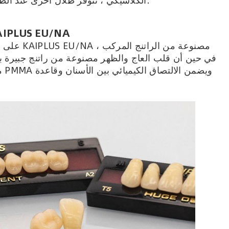
يتوفر ظل A2 الكلاسيكي ، تتوفر ظلال أخرى عند الطلب.
AIPLUS EU/NA
على أساس م
في حين أن قلب العاج والظهر مصنوعة من راتنج جبيرة با
مم