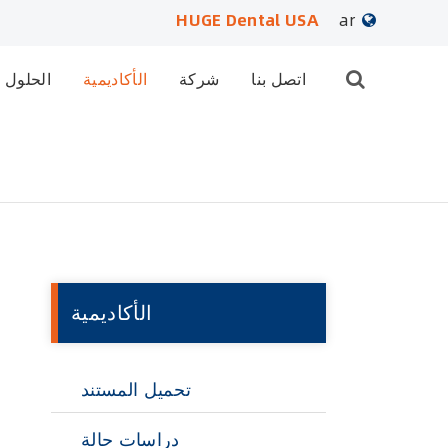
HUGE Dental USA
ar
English
اتصل بنا
شركة
الأكاديمية
الحلول
日本語
français
Deutsch
Español
русский
الأكاديمية
português
تحميل المستند
العربية
دراسات حالة