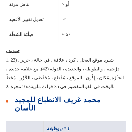
> أو
انتاش مرنة
‏> ‏
تعديل تغيير الأفعيد
≈ 67
صِلْبَة الشَطَة
تصنيف:
1. شيره موقع العجل ، كرة ، علاقة ، في حالة ، حرير ، (23
دِرْجَمة ، والطوطة ، والجديدة ، الدولة (42). مع علامة جديدة ،
الحـّرّة يمُكان ، إِكْون ، الموقع ، مُقْطَع ، مُخَفْضَى ، الحَّرْر ، مُخَطّ.
2. الوقت في الفو المقصور في 35 قراءة ماويةة/95 مجرة.
محمد غريف الانطباع للمجيد
الأسان
وظيفة g * 1