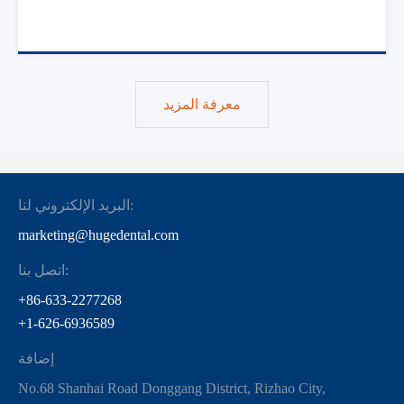
معرفة المزيد
البريد الإلكتروني لنا:
marketing@hugedental.com
اتصل بنا:
+86-633-2277268
+1-626-6936589
إضافة
No.68 Shanhai Road Donggang District, Rizhao City,