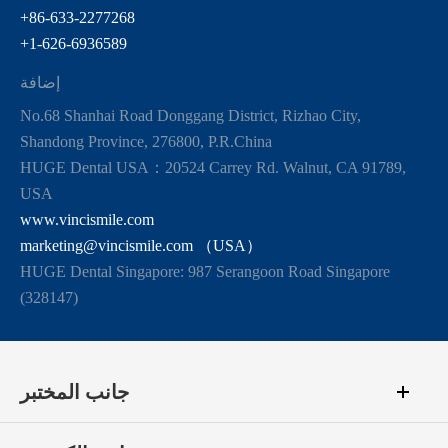
+86-633-2277268
+1-626-6936589
إضافة
No.68 Shanhai Road Donggang District, Rizhao City,
Shandong Province, 276800, P.R.China
HUGE Dental USA：20524 Carrey Rd. Walnut, CA 91789,
USA
www.vincismile.com
marketing@vincismile.com （USA）
HUGE Dental Singapore: 987 Serangoon Road Singapore
(328147)
جانب المختبر