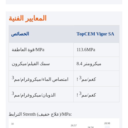
المعايير الفنية
TopCEM Vigor SA
الخصائص
113.6MPa
قوة العاطفة/MPa
8.4 ميكرومتر
سمك الفيلم/ميكرون
3
3
! كغم/مم
امتصاص الماء/ميكروغرام/مم
3
3
! كغم/مم
الذوبان/ميكروغرام/مم
الترابط Strenth (علاج خفيف)/MPa: