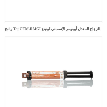
راتنج TopCEM-RMGI الزجاج المعدل أيونومر الإسمنتي لوتينغ