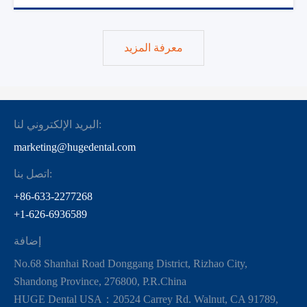
معرفة المزيد
البريد الإلكتروني لنا:
marketing@hugedental.com
اتصل بنا:
+86-633-2277268
+1-626-6936589
إضافة
No.68 Shanhai Road Donggang District, Rizhao City,
Shandong Province, 276800, P.R.China
HUGE Dental USA：20524 Carrey Rd. Walnut, CA 91789,