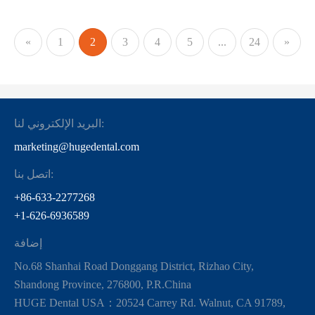
«
1
2
3
4
5
...
24
»
البريد الإلكتروني لنا:
marketing@hugedental.com
اتصل بنا:
+86-633-2277268
+1-626-6936589
إضافة
No.68 Shanhai Road Donggang District, Rizhao City,
Shandong Province, 276800, P.R.China
HUGE Dental USA：20524 Carrey Rd. Walnut, CA 91789,