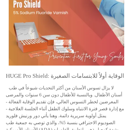
HUGE Pro Shield: الوقاية أولاً للابتسامات الصغيرة
لا يزال تسوس الأسنان من أكثر التحديات شيوعاً في طب
أسنان الأطفال. وبالنسبة للأطفال دون سن 6 سنوات والمرضى
المعرضين لخطر التسوس العالي، فإن تقديم الوقاية الفعالة -
مع إدارة قصر فترة الانتباه وسلوك الطفل أثناء الجلسة العلاجية -
يمثل أولوية سريرية دائمة. وهنا يأتي دور ورنيش فلوريد
الصوديوم الاحترافي بنسبة 5%، والذي توصي به جمعية طب
الأسنان الأمريكية (ADA) بشدة كمعيار ذهبي لتطبيق الفلورايد