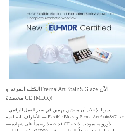
الكتلة المرنة وEternalArt Stain&Glaze الآن
معتمدة CE (MDR)!
يسرنا الإعلان أن منتجين مهمين في سير العمل الرقمي
للأطراف الصناعية — Flexible Block و EternalArt Stain&Glaze
— قد حصلا رسمياً على شهادة CE الأوروبية بموجب لائحة
الأجهزة الطبية (MDR). يمثل هذا الإنجاز تعزيزاً لالتزامنا بتوفير